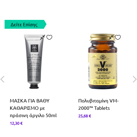
Συμπληρώματα Διατροφής Για Μαλλιά
Φολικό Οξύ-Β9
Saw Palmeto
Σερραπεπτάση
Χολίνη
Ασερόλα
Φυτικές Ίνες
Δείτε Επίσης
Κράνμπερι
ΜΑΣΚΑ ΓΙΑ ΒΑΘΥ
Πολυβιταμίνη VM-
ΚΑΘΑΡΙΣΜΟ με
2000™ Tablets
πράσινη άργιλο 50ml
25,68
€
12,30
€