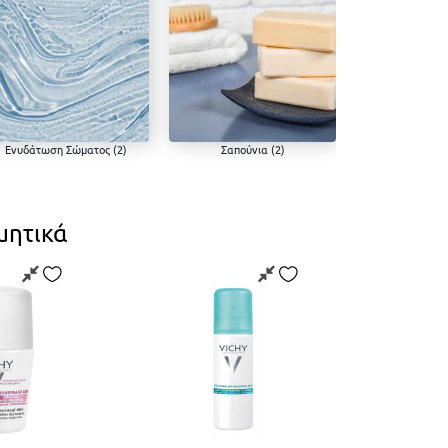
ωση Σώματος (2)
Σαπούνια (2)
Σμηγματορροϊκή Δερματίτι
ωση Σώματος
Σαπούνια
Σμηγματορροϊκή
Δερματίτιδα
μητικά