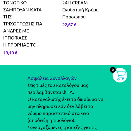
ΤΟΝΩΤΙΚΟ
24H CREAM -
ΑΝΤ
ΣΑΜΠΟΥΑΝ ΚΑΤΑ
Ενυδατική Κρέμα
ΚΡΕ
ΤΗΣ
Προσώπου
ΓΙΑ 
ΤΡΙΧΟΠΤΩΣΗΣ ΓΙΑ
ΤΑ Χ
22,67
€
ΑΝΔΡΕΣ ΜΕ
πολ
ΙΠΠΟΦΑΕΣ –
15m
HIPPOPHAE TC
33,5
19,10
€
0
Ασφάλεια Συναλλαγών
Στις τιμές του καταλόγου μας
περιλαμβάνεται ΦΠΑ.
Ο καταναλωτής έχει το δικαίωμα να
μην πληρώσει εάν δεν λάβει το
νόμιμο παραστατικό στοιχείο
(απόδειξη ή τιμολόγιο).
Συνεργαζόμενες τράπεζες για τις