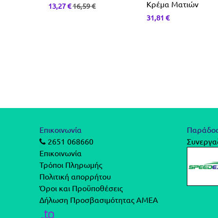
Η
Κρέμα Ματιών
13,27
€
16,59
€
NG
31,81
€
 ΚΑΙ
Επικοινωνία
Παράδο
2651 068660
Συνεργαζ
Επικοινωνία
Τρόποι Πληρωμής
Πολιτική απορρήτου
Όροι και Προϋποθέσεις
Δήλωση Προσβασιμότητας ΑΜΕΑ