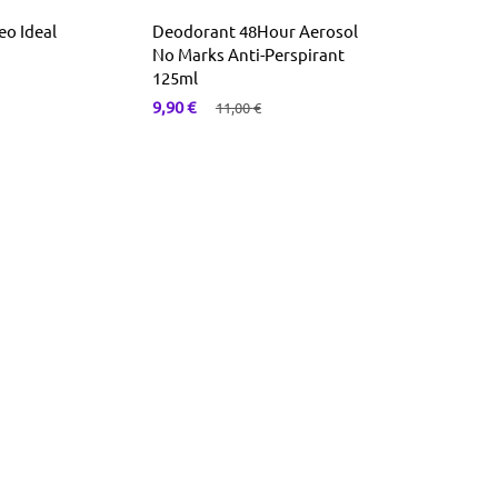
o Ideal
Deodorant 48Hour Aerosol
No Marks Anti-Perspirant
125ml
9,90
€
11,00
€