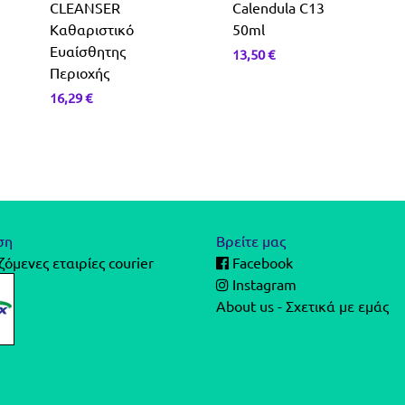
CLEANSER
Calendula C13
Καθαριστικό
50ml
Ευαίσθητης
13,50
€
Περιοχής
16,29
€
ση
Βρείτε μας
όμενες εταιρίες courier
Facebook
Instagram
About us - Σχετικά με εμάς