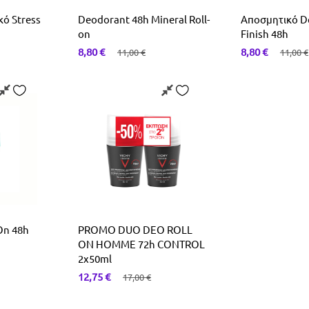
κό Stress
Deodorant 48h Mineral Roll-
Αποσμητικό De
on
Finish 48h
8,80
€
8,80
€
11,00
€
11,00
€
On 48h
PROMO DUO DEO ROLL
ON HOMME 72h CONTROL
2x50ml
12,75
€
17,00
€