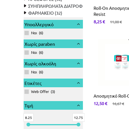
Συμπληρώματα Διατροφής Για Μαλλιά
Φολικό Οξύ-Β9
Saw Palmeto
Σερραπεπτάση
ΣΥΜΠΛΗΡΩΜΑΤΑ ΔΙΑΤΡΟΦΗΣ (161)
Roll-On Αποσμητι
ΦΑΡΜΑΚΕΙΟ (32)
Resist
Χολίνη
Ασερόλα
Φυτικές Ίνες
8,25
€
11,00
€
Υποαλλεργικό
Ναι
(
6
)
Κράνμπερι
Χωρίς paraben
Ναι
(
6
)
Χωρίς αλκοόλη
Ναι
(
6
)
Ετικέτες
Web Offer
(
3
)
Αποσμητικό Roll-
12,50
€
16,67
€
Τιμή
8.25
12.75