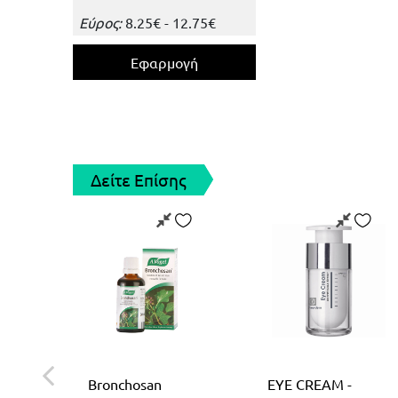
Εύρος:
8.25
€
-
12.75
€
Δείτε Επίσης
Bronchosan
EYE CREAM -