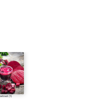
etroot (1)
root