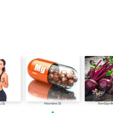
 (2)
Μαγνήσιο (5)
Παντζάρι-Be
Μαγνήσιο
Παντζάρι-Beet