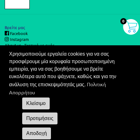
0
Βρείτε μας
Facebook
Instagram
About us - Σχετικά με εμάς
Χρησιμοποιούμε εργαλεία cookies για να σας
προσφέρουμε μία κορυφαία προσωποποιημένη
Ασφάλεια Συναλλαγών
εμπειρία, για να σας βοηθήσουμε να βρείτε
Στις τιμές του καταλόγου μας περιλαμβάνεται ΦΠΑ.
ευκολότερα αυτό που ψάχνετε, καθώς και για την
Ο καταναλωτής έχει το δικαίωμα να μην πληρώσει εάν δεν λάβει το
Πολιτική
νόμιμο παραστατικό στοιχείο (απόδειξη ή τιμολόγιο).
ανάλυση της επισκεψιμότητάς μας.
Συνεργαζόμενες τράπεζες για τις συναλλαγές σας.
Απορρήτου
CODEWILD
tofarmakomou.gr © All rights reserved.
Φίλτρα