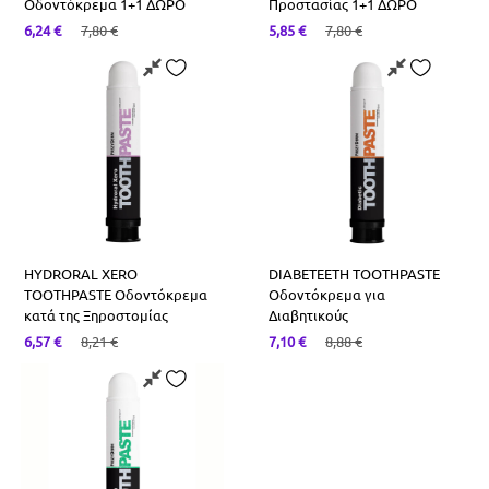
Οδοντόκρεμα 1+1 ΔΩΡΟ
Προστασίας 1+1 ΔΩΡΟ
6,24
€
7,80
€
5,85
€
7,80
€
HYDRORAL XERO
DIABETEETH TOOTHPASTE
TOOTHPASTE Οδοντόκρεμα
Οδοντόκρεμα για
κατά της Ξηροστομίας
Διαβητικούς
6,57
€
8,21
€
7,10
€
8,88
€