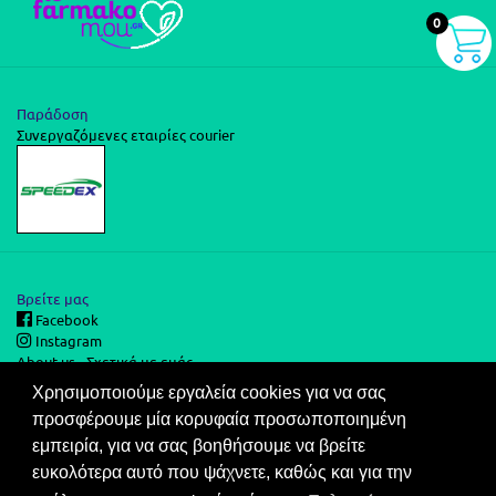
0
Παράδοση
Συνεργαζόμενες εταιρίες courier
Βρείτε μας
Facebook
Instagram
About us - Σχετικά με εμάς
Χρησιμοποιούμε εργαλεία cookies για να σας
προσφέρουμε μία κορυφαία προσωποποιημένη
Ασφάλεια Συναλλαγών
εμπειρία, για να σας βοηθήσουμε να βρείτε
Στις τιμές του καταλόγου μας περιλαμβάνεται ΦΠΑ.
ευκολότερα αυτό που ψάχνετε, καθώς και για την
Ο καταναλωτής έχει το δικαίωμα να μην πληρώσει εάν δεν λάβει το