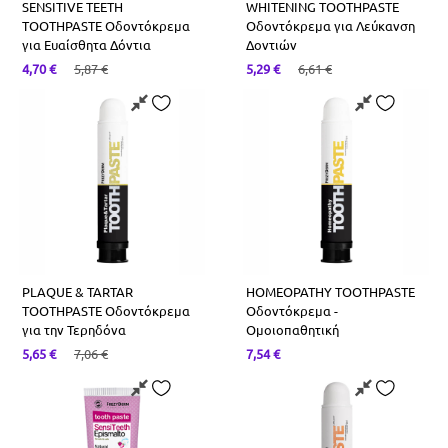
SENSITIVE TEETH
WHITENING TOOTHPASTE
TOOTHPASTE Οδοντόκρεμα
Οδοντόκρεμα για Λεύκανση
για Ευαίσθητα Δόντια
Δοντιών
4,70
€
5,87
€
5,29
€
6,61
€
PLAQUE & TARTAR
HOMEOPATHY TOOTHPASTE
TOOTHPASTE Οδοντόκρεμα
Οδοντόκρεμα -
για την Τερηδόνα
Ομοιοπαθητική
5,65
€
7,06
€
7,54
€