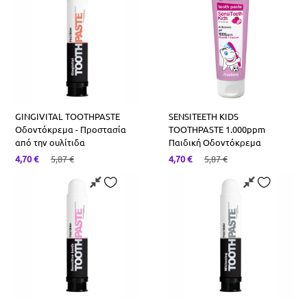
Συμπληρώματα Διατροφής Για Μαλλιά
Φολικό Οξύ-Β9
Saw Palmeto
Σερραπεπτάση
Χολίνη
Ασερόλα
Φυτικές Ίνες
Κράνμπερι
GINGIVITAL TOOTHPASTE
SENSITEETH KIDS
Οδοντόκρεμα - Προστασία
TOOTHPASTE 1.000ppm
από την ουλίτιδα
Παιδική Οδοντόκρεμα
4,70
€
5,87
€
4,70
€
5,87
€