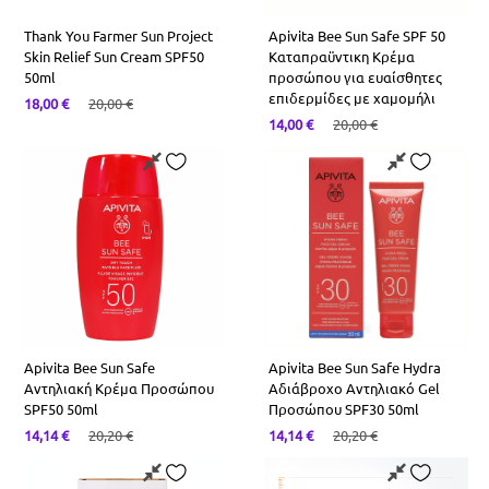
Thank You Farmer Sun Project
Apivita Bee Sun Safe SPF 50
Skin Relief Sun Cream SPF50
Καταπραϋντικη Κρέμα
50ml
προσώπου για ευαίσθητες
επιδερμίδες με χαμομήλι
18,00
€
20,00
€
14,00
€
20,00
€
Apivita Bee Sun Safe
Apivita Bee Sun Safe Hydra
Αντηλιακή Κρέμα Προσώπου
Αδιάβροχο Αντηλιακό Gel
SPF50 50ml
Προσώπου SPF30 50ml
14,14
€
20,20
€
14,14
€
20,20
€