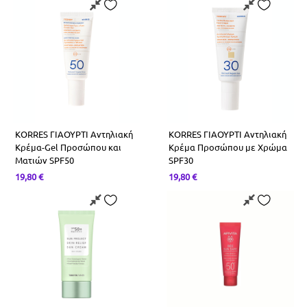
Συμπληρώματα Διατροφής Για Μαλλιά
Φολικό Οξύ-Β9
Saw Palmeto
Σερραπεπτάση
Χολίνη
Ασερόλα
Φυτικές Ίνες
Κράνμπερι
KORRES ΓΙΑΟΥΡΤΙ Αντηλιακή
KORRES ΓΙΑΟΥΡΤΙ Αντηλιακή
Κρέμα-Gel Προσώπου και
Κρέμα Προσώπου με Χρώμα
Ματιών SPF50
SPF30
19,80
€
19,80
€