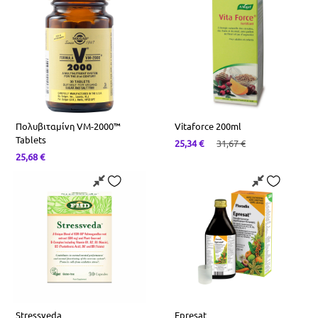
Πολυβιταμίνη VM-2000™
Vitaforce 200ml
Tablets
25,34
€
31,67
€
25,68
€
Stressveda
Epresat