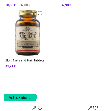
28,80
€
32,00
€
32,98
€
Skin, Nails and Hair Tablets
41,91
€
Δείτε Επίσης