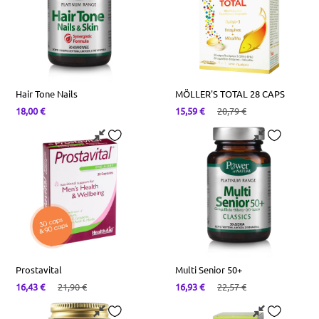
Συμπληρώματα Διατροφής Για Μαλλιά
Φολικό Οξύ-Β9
Saw Palmeto
Σερραπεπτάση
Χολίνη
Ασερόλα
Φυτικές Ίνες
Κράνμπερι
Hair Tone Nails
MÖLLER'S TOTAL 28 CAPS
18,00
€
15,59
€
20,79
€
Prostavital
Multi Senior 50+
16,43
€
21,90
€
16,93
€
22,57
€