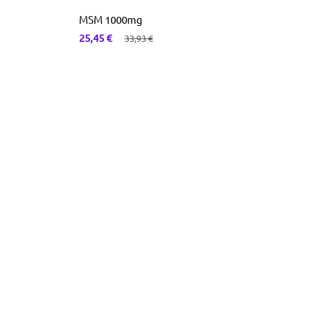
MSM 1000mg
25,45
€
33,93
€