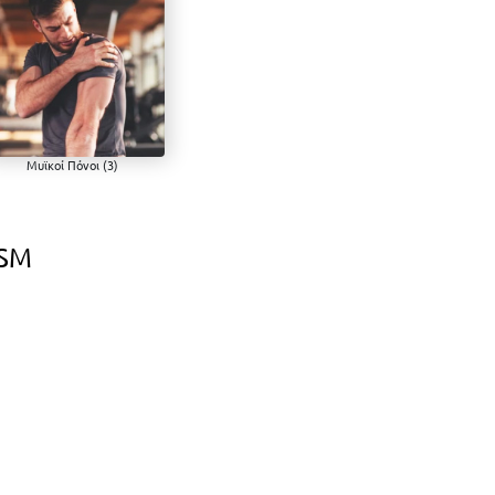
Μυϊκοί Πόνοι (3)
ϊκοί Πόνοι
MSM