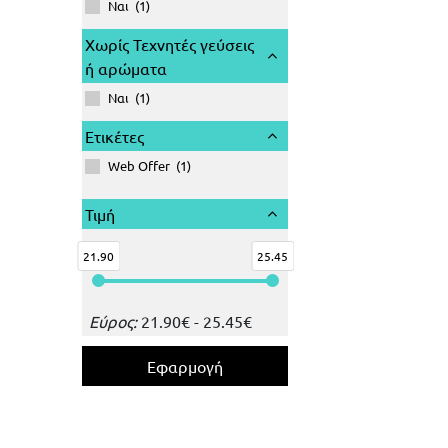
Ναι
(
1
)
Χωρίς Τεχνητές γεύσεις
ή αρώματα
Ναι
(
1
)
Ετικέτες
Web Offer
(
1
)
Τιμή
21.90
25.45
Εύρος:
21.90
€
-
25.45
€