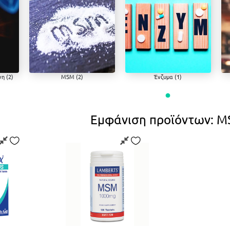
Γλυκοζαμίνη-Χονδροϊτίνη (2)
MSM (2)
Ένζυμα (1)
MSM
Ένζυμα
Μυ
Εμφάνιση προϊόντων: 