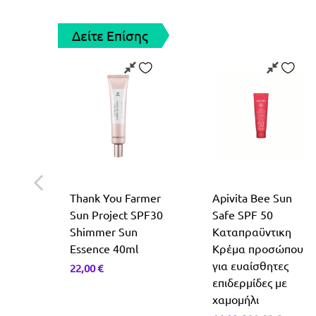
Δείτε Επίσης
leil
Thank You Farmer
Apivita Bee Sun
Sun Project SPF30
Safe SPF 50
α
Shimmer Sun
Καταπραϋντικη
Essence 40ml
Κρέμα προσώπου
για ευαίσθητες
22,00
€
επιδερμίδες με
χαμομήλι