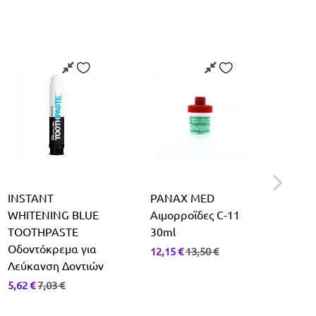
INSTANT
PANAX MED
VICH
WHITENING BLUE
Αιμορροϊδες C-11
Αντ
TOOTHPASTE
30ml
Γαλ
Οδοντόκρεμα για
Πρό
12,15
€
13,50
€
Λεύκανση Δοντιών
Σώμ
300
5,62
€
7,03
€
25,0